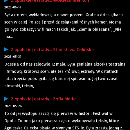
Z opolskiej estrady… Wojciech Siemion
2026-06-14
Był aktorem, wykładowcą, a nawet posłem. Grał na dziesiątkach
scen w całej Polsce i przed dziesiątkami różnych kamer. Można
go było zobaczyć w filmach takich jak, „Ziemia obiecana”, „Nie
ma...
Z opolskiej estrady… Stanisława Celińska
2026-05-31
Odeszła od nas zaledwie 12 maja. Była genialną aktorką teatralną
i filmową. Królową scen, ale też królową estrady. W ostatnich
latach życia poświęciła się bardziej śpiewaniu. Jej twórczość:
piosenki, teksty,...
Z opolskiej estrady… Zofia Merle
2026-05-24
To od jej występu zaczął się pierwszy w historii Festiwal w
Opolu. To ona jako pierwsza często wykonywała teksty, które
Agnieszka Osiecka pisała w słynnym STS-ie. Była zresztą jedną z...