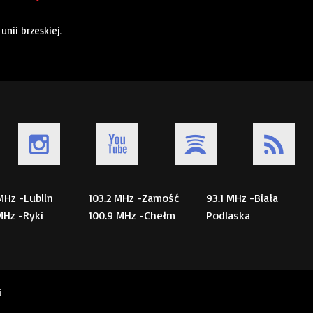
nii brzeskiej.
 MHz -Lublin
103.2 MHz -Zamość
93.1 MHz -Biała
 MHz -Ryki
100.9 MHz -Chełm
Podlaska
i