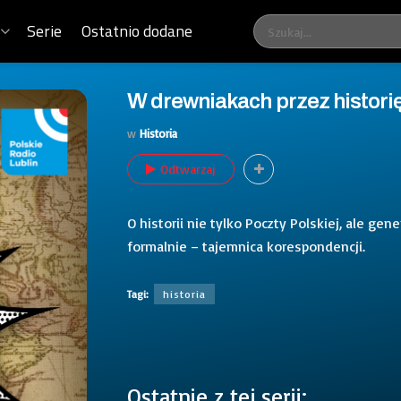
Serie
Ostatnio dodane
W drewniakach przez historię 
w
Historia
Odtwarzaj
O historii nie tylko Poczty Polskiej, ale ge
formalnie – tajemnica korespondencji.
Tagi:
historia
Ostatnie z tej serii: