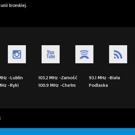
nii brzeskiej.
 MHz -Lublin
103.2 MHz -Zamość
93.1 MHz -Biała
 MHz -Ryki
100.9 MHz -Chełm
Podlaska
i