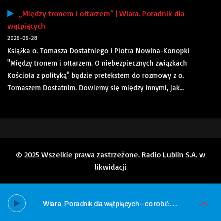
„Między tronem i ołtarzem” | Wiara. Poradnik dla
wątpiących
2026-06-28
Książka o. Tomasza Dostatniego i Piotra Nowina-Konopki
"Między tronem i ołtarzem. O niebezpiecznych związkach
Kościoła z polityką" będzie pretekstem do rozmowy z o.
Tomaszem Dostatnim. Dowiemy się między innymi, jak...
© 2025 Wszelkie prawa zastrzeżone. Radio Lublin S.A. w
likwidacji
W
iara. Poradnik dla wątpiących – co robić, kiedy postępowanie ludzi Kościoła nas gorszy lub rani