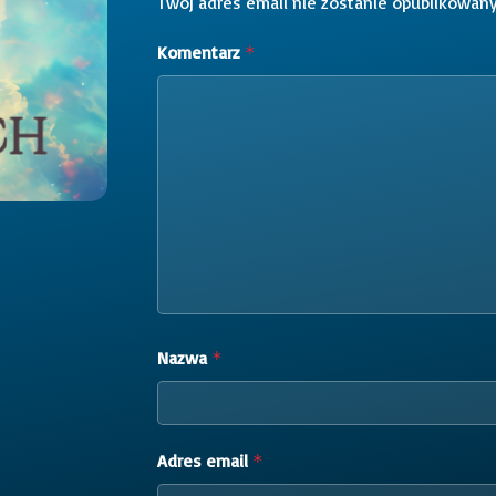
Twój adres email nie zostanie opublikowany
Komentarz
*
Nazwa
*
Adres email
*