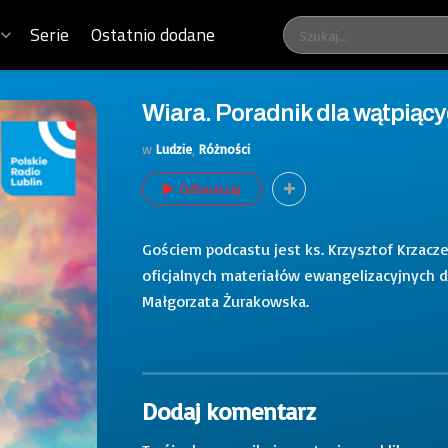
Serie
Ostatnio dodane
Wiara. Poradnik dla wątpiąc
w
Ludzie
,
Różności
Odtwarzaj
Gościem podcastu jest ks. Krzysztof Krzacze
oficjalnych materiałów ewangelizacyjnych 
Małgorzata Żurakowska.
Dodaj komentarz