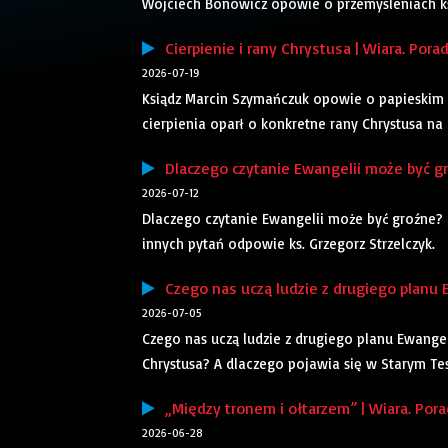
Wojciech Bonowicz opowie o przemyśleniach ks. 
Cierpienie i rany Chrystusa | Wiara. Pora
2026-07-19
Ksiądz Marcin Szymańczuk opowie o papieskim r
cierpienia oparł o konkretne rany Chrystusa na
Dlaczego czytanie Ewangelii może być gro
2026-07-12
Dlaczego czytanie Ewangelii może być groźne? Ja
innych pytań odpowie ks. Grzegorz Strzelczyk.
Czego nas uczą ludzie z drugiego planu Ew
2026-07-05
Czego nas uczą ludzie z drugiego planu Ewange
Chrystusa? A dlaczego pojawia się w Starym Tes
„Między tronem i ołtarzem” | Wiara. Pora
2026-06-28