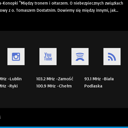
a-Konopki "Między tronem i ołtarzem. O niebezpiecznych związkach
mowy z o. Tomaszem Dostatnim. Dowiemy się między innymi, jak...
 MHz -Lublin
103.2 MHz -Zamość
93.1 MHz -Biała
 MHz -Ryki
100.9 MHz -Chełm
Podlaska
i