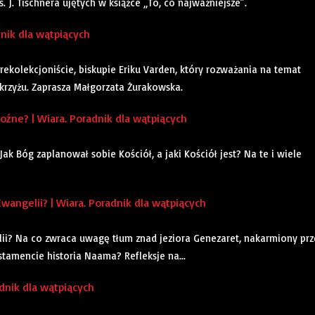
J. Tischnera ujętych w książce „To, co najważniejsze”.
dnik dla wątpiących
ekolekcjoniście, biskupie Eriku Varden, który rozważania na temat
 krzyżu. Zaprasza Małgorzata Żurakowska.
źne? | Wiara. Poradnik dla wątpiących
k Bóg zaplanował sobie Kościół, a jaki Kościół jest? Na te i wiele
angelii? | Wiara. Poradnik dla wątpiących
lii? Na co zwraca uwagę tłum znad jeziora Genezaret, nakarmiony prz
tamencie historia Naama? Refleksje na...
dnik dla wątpiących