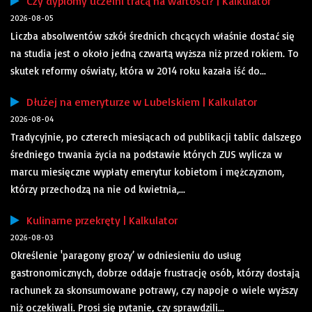
Czy dyplomy uczelni tracą na wartości? | Kalkulator
2026-08-05
Liczba absolwentów szkół średnich chcących właśnie dostać się
na studia jest o około jedną czwartą wyższa niż przed rokiem. To
skutek reformy oświaty, która w 2014 roku kazała iść do...
Dłużej na emeryturze w Lubelskiem | Kalkulator
2026-08-04
Tradycyjnie, po czterech miesiącach od publikacji tablic dalszego
średniego trwania życia na podstawie których ZUS wylicza w
marcu miesięczne wypłaty emerytur kobietom i mężczyznom,
którzy przechodzą na nie od kwietnia,...
Kulinarne przekręty | Kalkulator
2026-08-03
Określenie 'paragony grozy’ w odniesieniu do usług
gastronomicznych, dobrze oddaje frustrację osób, którzy dostają
rachunek za skonsumowane potrawy, czy napoje o wiele wyższy
niż oczekiwali. Prosi się pytanie, czy sprawdzili...