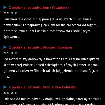
Z opolskiej estrady… Irena Woźniacka
2026-06-21
Dziś niewiele osób o niej pamięta, a w latach 70. śpiewała
nawet funk i to naprawdę całkiem niezły. Zaczynała od bigbitu,
potem śpiewała jazz i właśnie romansowała z soulującym
śpiewem....
Z opolskiej estrady… Wojciech Siemion
2026-06-14
Był aktorem, wykładowcą, a nawet posłem. Grał na dziesiątkach
scen w całej Polsce i przed dziesiątkami różnych kamer. Można
go było zobaczyć w filmach takich jak, „Ziemia obiecana”, „Nie
ma...
Z opolskiej estrady… Stanisława Celińska
2026-05-31
Odeszła od nas zaledwie 12 maja. Była genialną aktorką teatralną
i filmową. Królową scen, ale też królową estrady. W ostatnich