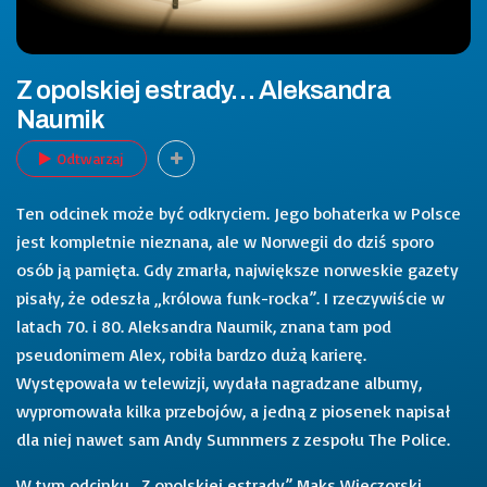
Z opolskiej estrady… Aleksandra
Naumik
Odtwarzaj
Ten odcinek może być odkryciem. Jego bohaterka w Polsce
jest kompletnie nieznana, ale w Norwegii do dziś sporo
osób ją pamięta. Gdy zmarła, największe norweskie gazety
pisały, że odeszła „królowa funk-rocka”. I rzeczywiście w
latach 70. i 80. Aleksandra Naumik, znana tam pod
pseudonimem Alex, robiła bardzo dużą karierę.
Występowała w telewizji, wydała nagradzane albumy,
wypromowała kilka przebojów, a jedną z piosenek napisał
dla niej nawet sam Andy Sumnmers z zespołu The Police.
W tym odcinku „Z opolskiej estrady” Maks Wieczorski