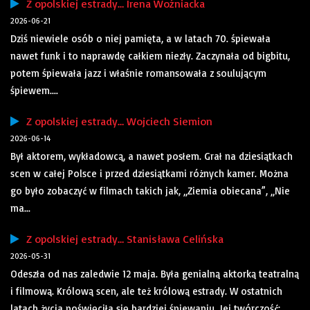
Z opolskiej estrady… Irena Woźniacka
2026-06-21
Dziś niewiele osób o niej pamięta, a w latach 70. śpiewała
nawet funk i to naprawdę całkiem niezły. Zaczynała od bigbitu,
potem śpiewała jazz i właśnie romansowała z soulującym
śpiewem....
Z opolskiej estrady… Wojciech Siemion
2026-06-14
Był aktorem, wykładowcą, a nawet posłem. Grał na dziesiątkach
scen w całej Polsce i przed dziesiątkami różnych kamer. Można
go było zobaczyć w filmach takich jak, „Ziemia obiecana”, „Nie
ma...
Z opolskiej estrady… Stanisława Celińska
2026-05-31
Odeszła od nas zaledwie 12 maja. Była genialną aktorką teatralną
i filmową. Królową scen, ale też królową estrady. W ostatnich
latach życia poświęciła się bardziej śpiewaniu. Jej twórczość: