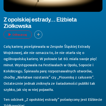
Z opolskiej estrady… Elżbieta
Ziółkowska
Odtwarzaj
Całą karierę prześpiewała w Zespole Śląskiej Estrady
Wojskowej, ale nie oznacza to, że nie otarła się o
ogólnopolską karierę. W połowie lat 60. miała swoje pięć
minut. Występowała na Festiwalach w Opolu, Sopocie i
Kołobrzegu. Śpiewała parę rozpoznawalnych utworów,
choćby „Niełatwe rozstania” czy „Piosenkę z całusem”.
Ostatecznie jednak zniknęła ze świadomości publiki tak
szybko, jak się w niej pojawiła.
Ten odcinek „Z opolskiej estrady” poświęcony jest Elżbiecie
Ziółkowskiej.