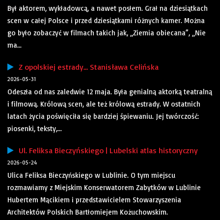
Był aktorem, wykładowcą, a nawet posłem. Grał na dziesiątkach
scen w całej Polsce i przed dziesiątkami różnych kamer. Można
go było zobaczyć w filmach takich jak, „Ziemia obiecana”, „Nie
ma...
Z opolskiej estrady… Stanisława Celińska
2026-05-31
Odeszła od nas zaledwie 12 maja. Była genialną aktorką teatralną
i filmową. Królową scen, ale też królową estrady. W ostatnich
latach życia poświęciła się bardziej śpiewaniu. Jej twórczość:
piosenki, teksty,...
Ul. Feliksa Bieczyńskiego | Lubelski atlas historyczny
2026-05-24
Ulica Feliksa Bieczyńskiego w Lublinie. O tym miejscu
rozmawiamy z Miejskim Konserwatorem Zabytków w Lublinie
Hubertem Mącikiem i przedstawicielem Stowarzyszenia
Architektów Polskich Bartłomiejem Kożuchowskim.