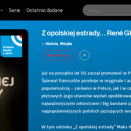
Serie
Ostatnio dodane
Z opolskiej estrady… René G
w
Historia
,
Muzyka
Odtwarzaj
Już na początku lat 50. zaczął promować w P
Śpiewał francuskie przeboje w oryginale i a
popularnością – zarówno w Polsce, jak i w 
płytowych jego utworów wydań opublikowany
najważniejszymi orkiestrami i big bandami ja
najpopularniejszych polskich jazzujących wo
W tym odcinku „Z opolskiej estrady” Maks 