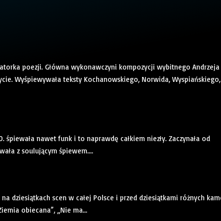
etatorka poezji. Główna wykonawczyni kompozycji wybitnego Andrzeja
 życie. Wyśpiewywała teksty Kochanowskiego, Norwida, Wyspiańskiego,
70. śpiewała nawet funk i to naprawdę całkiem niezły. Zaczynała od
wała z soulującym śpiewem....
na dziesiątkach scen w całej Polsce i przed dziesiątkami różnych kam
Ziemia obiecana”, „Nie ma...