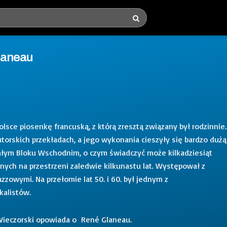
laneau
olsce piosenkę francuską, z którą zresztą związany był rodzinnie.
utorskich przekładach, a jego wykonania cieszyły się bardzo dużą
całym Bloku Wschodnim, o czym świadczyć może kilkadziesiąt
ch na przestrzeni zaledwie kilkunastu lat. Występował z
zzowymi. Na przełomie lat 50. i 60. był jednym z
kalistów.
Wieczorski opowiada o René Glaneau.