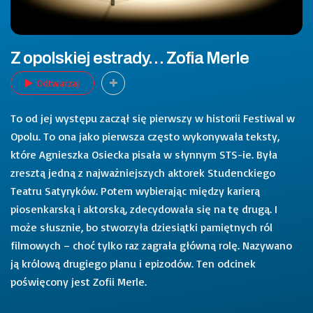
Z opolskiej estrady… Zofia Merle
Odtwarzaj
To od jej występu zaczął się pierwszy w historii Festiwal w
Opolu. To ona jako pierwsza często wykonywała teksty,
które Agnieszka Osiecka pisała w słynnym STS-ie. Była
zresztą jedną z najważniejszych aktorek Studenckiego
Teatru Satyryków. Potem wybierając między karierą
piosenkarską i aktorską, zdecydowała się na tę drugą. I
może słusznie, bo stworzyła dziesiątki pamiętnych ról
filmowych – choć tylko raz zagrała główną rolę. Nazywano
ją królową drugiego planu i epizodów. Ten odcinek
poświęcony jest Zofii Merle.