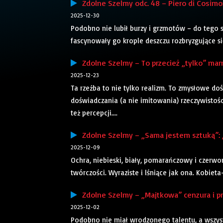
Zdolne Szelmy odc. 48 – Piero di Cosimo: 
2025-12-30
Podobno nie lubił burzy i grzmotów – do tego st
fascynowały go krople deszczu rozbryzgujące się
Zdolne Szelmy – To przecież „tylko” mar
2025-12-23
Ta rzeźba to nie tylko realizm. To zmysłowe do
doświadczania (a nie imitowania) rzeczywistoś
też percepcji....
Zdolne Szelmy – „Sama jestem sztuką”: „ba
2025-12-09
Ochra, niebieski, biały, pomarańczowy i czerwo
twórczości. Wyraziste i lśniące jak ona. Kobiet
Zdolne Szelmy – „Majtkowa” cenzura i prz
2025-12-02
Podobno nie miał wrodzonego talentu, a wszystk