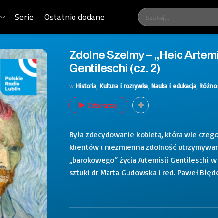
Serie
Ostatnio dodane
Zdolne Szelmy – „Heic Artemi
Gentileschi (cz. 2)
w
Historia
,
Kultura i rozrywka
,
Nauka i edukacja
,
Różno
Odtwarzaj
Była zdecydowanie kobietą, która wie czeg
klientów i niezmienna zdolność utrzymywania
„barokowego” życia Artemisii Gentileschi 
sztuki dr Marta Gudowska i red. Paweł Błęd