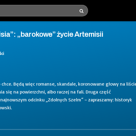
sia”: „barokowe” życie Artemisii
ści
o chce. Będą więc romanse, skandale, koronowane głowy na liści
 się na powierzchni, albo raczej na fali. Druga część
w najnowszym odcinku „Zdolnych Szelm” – zapraszamy: historyk
owski.