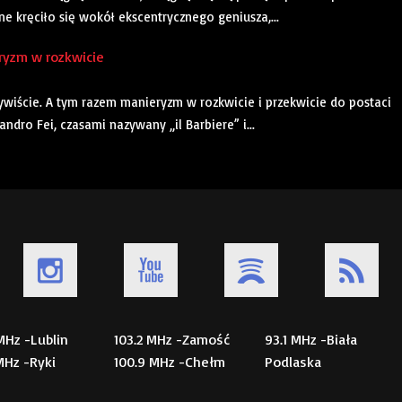
ne kręciło się wokół ekscentrycznego geniusza,...
ryzm w rozkwicie
ywiście. A tym razem manieryzm w rozkwicie i przekwicie do postaci
ndro Fei, czasami nazywany „il Barbiere” i...
 MHz -Lublin
103.2 MHz -Zamość
93.1 MHz -Biała
 MHz -Ryki
100.9 MHz -Chełm
Podlaska