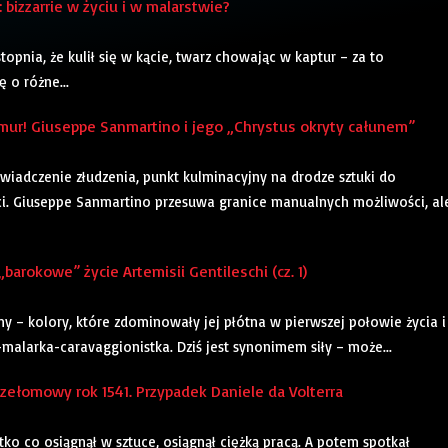
bizzarrie w życiu i w malarstwie?
opnia, że kulił się w kącie, twarz chowając w kaptur – za to
 o różne...
mur! Giuseppe Sanmartino i jego „Chrystus okryty całunem”
świadczenie złudzenia, punkt kulminacyjny na drodze sztuki do
ci. Giuseppe Sanmartino przesuwa granice manualnych możliwości, al
rokowe” życie Artemisii Gentileschi (cz. 1)
ny – kolory, które zdominowały jej płótna w pierwszej połowie życia i
a-malarka-caravaggionistka. Dziś jest synonimem siły – może...
ełomowy rok 1541. Przypadek Daniele da Volterra
o co osiągnął w sztuce, osiągnął ciężką pracą. A potem spotkał