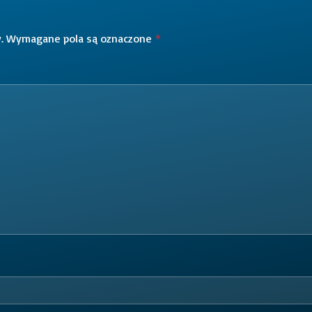
.
Wymagane pola są oznaczone
*