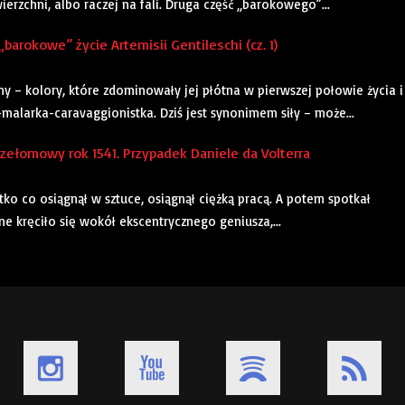
erzchni, albo raczej na fali. Druga część „barokowego”...
rokowe” życie Artemisii Gentileschi (cz. 1)
ny – kolory, które zdominowały jej płótna w pierwszej połowie życia i
a-malarka-caravaggionistka. Dziś jest synonimem siły – może...
ełomowy rok 1541. Przypadek Daniele da Volterra
o co osiągnął w sztuce, osiągnął ciężką pracą. A potem spotkał
ne kręciło się wokół ekscentrycznego geniusza,...