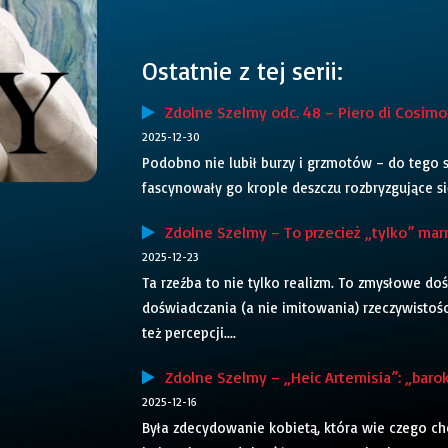
Ostatnie z tej serii:
Zdolne Szelmy odc. 48 – Piero di Cosimo: 
2025-12-30
Podobno nie lubił burzy i grzmotów – do tego st
fascynowały go krople deszczu rozbryzgujące się
Zdolne Szelmy – To przecież „tylko” mar
2025-12-23
Ta rzeźba to nie tylko realizm. To zmysłowe do
doświadczania (a nie imitowania) rzeczywistoś
też percepcji....
Zdolne Szelmy – „Heic Artemisia”: „baroko
2025-12-16
Była zdecydowanie kobietą, która wie czego ch