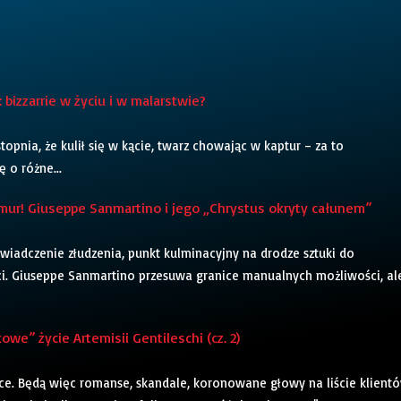
bizzarrie w życiu i w malarstwie?
opnia, że kulił się w kącie, twarz chowając w kaptur – za to
 o różne...
mur! Giuseppe Sanmartino i jego „Chrystus okryty całunem”
świadczenie złudzenia, punkt kulminacyjny na drodze sztuki do
ci. Giuseppe Sanmartino przesuwa granice manualnych możliwości, al
we” życie Artemisii Gentileschi (cz. 2)
ce. Będą więc romanse, skandale, koronowane głowy na liście klient