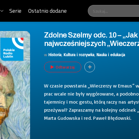
Serie
Ostatnio dodane
Zdolne Szelmy odc. 10 – „Jak 
najwcześniejszych „Wiecze
w
Historia
,
Kultura i rozrywka
,
Nauka i edukacja
Odtwarzaj
W czasie powstania „Wieczerzy w Emaus” w 
prac wcale nie były wygórowane, a podobno 
tajemnicy i moc gestu, którą raczy nas arty
przeżywał? Zapraszamy na kolejny odcinek „
Marta Gudowska i red. Paweł Błędowski.