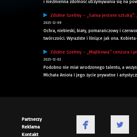
i niezmienna zdolność utrzymywania się na powi
Zdolne Szelmy – „Sama jestem sztuką”: „ba
2025-12-09
Ochra, niebieski, biały, pomarańczowy i czerwo
twórczości. Wyraziste i lśniące jak ona. Kobiet
Zdolne Szelmy – „Majtkowa” cenzura i prz
2025-12-02
Podobno nie miał wrodzonego talentu, a wszystk
Michała Anioła i jego życie prywatne i artystycz
Partnerzy
Reklama
Kontakt