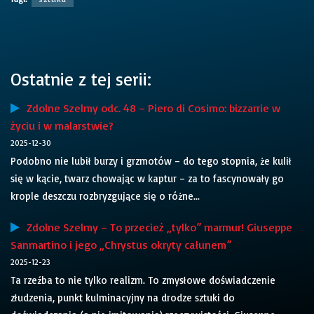
Ostatnie z tej serii:
Zdolne Szelmy odc. 48 – Piero di Cosimo: bizzarrie w
życiu i w malarstwie?
2025-12-30
Podobno nie lubił burzy i grzmotów – do tego stopnia, że kulił
się w kącie, twarz chowając w kaptur – za to fascynowały go
krople deszczu rozbryzgujące się o różne...
Zdolne Szelmy – To przecież „tylko” marmur! Giuseppe
Sanmartino i jego „Chrystus okryty całunem”
2025-12-23
Ta rzeźba to nie tylko realizm. To zmysłowe doświadczenie
złudzenia, punkt kulminacyjny na drodze sztuki do