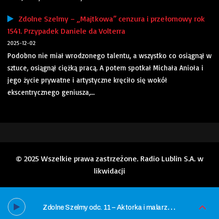
Zdolne Szelmy – „Majtkowa” cenzura i przełomowy rok
1541. Przypadek Daniele da Volterra
2025-12-02
Podobno nie miał wrodzonego talentu, a wszystko co osiągnął w
sztuce, osiągnął ciężką pracą. A potem spotkał Michała Anioła i
jego życie prywatne i artystyczne kręciło się wokół
ekscentrycznego geniusza,...
© 2025 Wszelkie prawa zastrzeżone. Radio Lublin S.A. w
likwidacji
Z
dolne Szelmy odc. 11 – Aktorka i malarz – „Portret Sarah Siddons” Thomasa Gainsborougha