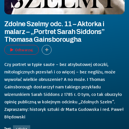
Zdolne Szelmy odc. 11 – Aktorka i
malarz – „Portret Sarah Siddons”
Thomasa Gainsborougha
Odtwarzaj
Czy portret w typie saute – bez atrybutowej otoczki,
mitologicznych przesłań i co więcej – bez negliżu, może
wywołać wielkie obruszenie? A no może. I Thomas
Gainsborough dostarczył nam takiego przykładu
wizerunkiem Sarah Siddons z 1785 r. O tym, co tak oburzyło
opinię publiczną w kolejnym odcinku „Zdolnych Szelm”.
Zapraszamy: historyk sztuki dr Marta Gudowska i red. Paweł
Błędowski
Tagi:
sztuka