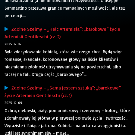
doświadczania (a nie imitowania) rzeczywistości. Giuseppe
Sanmartino przesuwa granice manualnych możliwości, ale też
percepcji....
Zdolne Szelmy – „Heic Artemisia”: „barokowe” życie
Artemisii Gentileschi (cz. 2)
2025-12-16
Była zdecydowanie kobietą, która wie czego chce. Będą więc
romanse, skandale, koronowane głowy na liście klientów i
niezmienna zdolność utrzymywania się na powierzchni, albo
raczej na fali. Druga część „barokowego”...
Zdolne Szelmy – „Sama jestem sztuką”: „barokowe”
życie Artemisii Gentileschi (cz. 1)
2025-12-09
Ochra, niebieski, biały, pomarańczowy i czerwony – kolory, które
zdominowały jej płótna w pierwszej połowie życia i twórczości.
Wyraziste i lśniące jak ona. Kobieta-malarka-caravaggionistka.
Dziś jest synonimem siły – może...