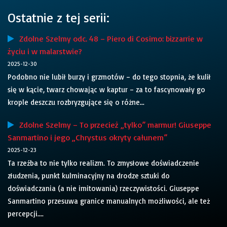
Ostatnie z tej serii:
Zdolne Szelmy odc. 48 – Piero di Cosimo: bizzarrie w
życiu i w malarstwie?
2025-12-30
Podobno nie lubił burzy i grzmotów – do tego stopnia, że kulił
się w kącie, twarz chowając w kaptur – za to fascynowały go
krople deszczu rozbryzgujące się o różne...
Zdolne Szelmy – To przecież „tylko” marmur! Giuseppe
Sanmartino i jego „Chrystus okryty całunem”
2025-12-23
Ta rzeźba to nie tylko realizm. To zmysłowe doświadczenie
złudzenia, punkt kulminacyjny na drodze sztuki do
doświadczania (a nie imitowania) rzeczywistości. Giuseppe
Sanmartino przesuwa granice manualnych możliwości, ale też
percepcji....