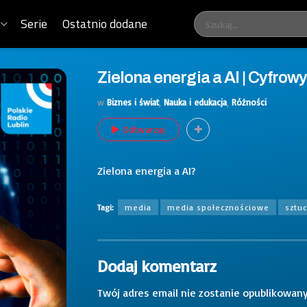
Serie
Ostatnio dodane
Zielona energia a AI | Cyfrowy
w
Biznes i świat
,
Nauka i edukacja
,
Różności
Odtwarzaj
Zielona energia a AI?
Tagi:
media
media społecznościowe
sztuc
Dodaj komentarz
Twój adres email nie zostanie opublikowany