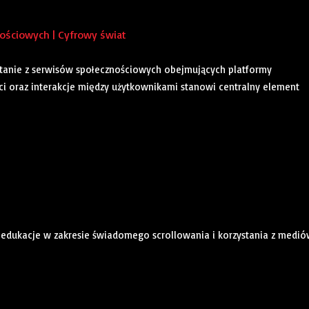
ościowych | Cyfrowy świat
zystanie z serwisów społecznościowych obejmujących platformy
eści oraz interakcje między użytkownikami stanowi centralny element
lu edukacje w zakresie świadomego scrollowania i korzystania z medi