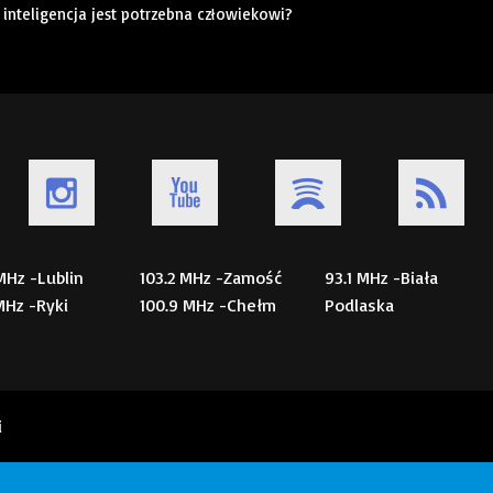
a inteligencja jest potrzebna człowiekowi?
 MHz -Lublin
103.2 MHz -Zamość
93.1 MHz -Biała
 MHz -Ryki
100.9 MHz -Chełm
Podlaska
i