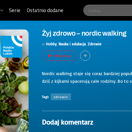
Serie
Ostatnio dodane
Żyj zdrowo – nordic walking
w
Hobby
,
Nauka i edukacja
,
Zdrowie
Odtwarzaj
Nordic walking staje się coraz bardziej pop
dziś z kijkami spacerują całe rodziny. Bo t
Tagi:
zdrowie
Dodaj komentarz