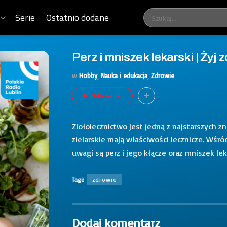
Serie
Ostatnio dodane
Perz i mniszek lekarski | Żyj
w
Hobby
,
Nauka i edukacja
,
Zdrowie
Odtwarzaj
Ziołolecznictwo jest jedną z najstarszych
zielarskie mają właściwości lecznicze. Wśró
uwagi są perz i jego kłącze oraz mniszek l
Tagi:
zdrowie
Dodaj komentarz