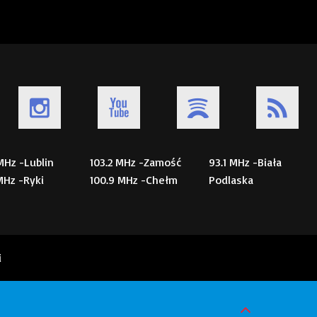
 MHz -Lublin
103.2 MHz -Zamość
93.1 MHz -Biała
 MHz -Ryki
100.9 MHz -Chełm
Podlaska
i