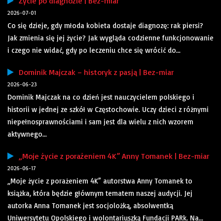
Życie po diagnozie | Bez-miar
2026-07-01
Co się dzieje, gdy młoda kobieta dostaje diagnozę: rak piersi?
Jak zmienia się jej życie? Jak wygląda codzienne funkcjonowanie
i czego nie widać, gdy po leczeniu chce się wrócić do...
Dominik Majczak – historyk z pasją | Bez-miar
2026-06-23
Dominik Majczak na co dzień jest nauczycielem polskiego i
historii w jednej ze szkół w Częstochowie. Uczy dzieci z różnymi
niepełnosprawnościami i sam jest dla wielu z nich wzorem
aktywnego...
„Moje życie z porażeniem 4K” Anny Tomanek | Bez-miar
2026-06-17
„Moje życie z porażeniem 4K” autorstwa Anny Tomanek to
książka, która będzie głównym tematem naszej audycji. Jej
autorka Anna Tomanek jest socjolożką, absolwentką
Uniwersytetu Opolskiego i wolontariuszką Fundacji PARk. Na...