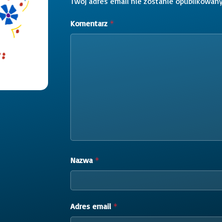
Twój adres email nie zostanie opublikowany
Komentarz
*
Nazwa
*
Adres email
*