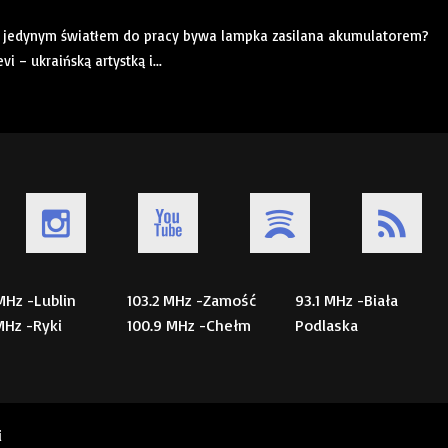
 a jedynym światłem do pracy bywa lampka zasilana akumulatorem?
 – ukraińską artystką i...
 MHz -Lublin
103.2 MHz -Zamość
93.1 MHz -Biała
 MHz -Ryki
100.9 MHz -Chełm
Podlaska
i