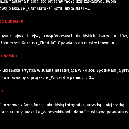
ążka napisana niemal sto lat temu może dziś zaskakiwać swoją
ę o książce „Czar Maroka” Sofii Jabłońskiej –...
 po Lubelsku
ym z najwybitniejszych współczesnych ukraińskich pisarzy i poetów,
 żołnierzem Korpusu „Khartiia”. Opowiada on między innymi o...
 Lubelsku
- ukraińska artystka wizualna mieszkająca w Polsce. Spotkałam ją prz
e. Rozmawiamy o projekcie „Węzeł dla pamięci". O...
ku
rozmowa z Anną Rupą - ukraińską fotografką, artystką i inicjatorką
tach Kultury. Mozaika „W poszukiwaniu domu" niedawno powstała w..