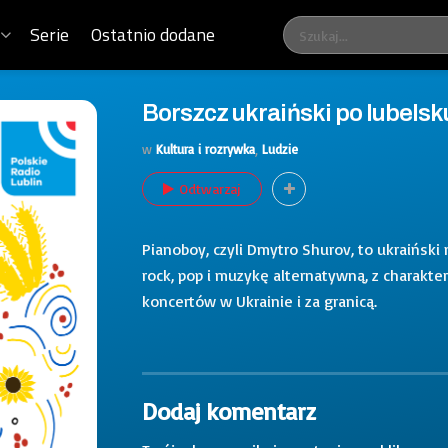
Serie
Ostatnio dodane
Borszcz ukraiński po lubelsk
w
Kultura i rozrywka
,
Ludzie
Odtwarzaj
Pianoboy, czyli Dmytro Shurov, to ukraiński
rock, pop i muzykę alternatywną, z charakt
koncertów w Ukrainie i za granicą.
Dodaj komentarz