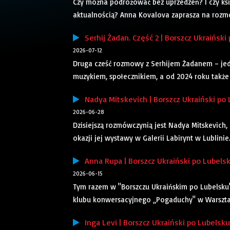
Czy można podróżować bez uprzedzeń? I czy ksi
aktualnością? Anna Kovalova zaprasza na rozmow
Serhij Żadan. Część 2 | Borszcz Ukraiński
2026-07-12
Druga cześć rozmowy z Serhijem Żadanem – jedn
muzykiem, społecznikiem, a od 2024 roku także
Nadya Mitskevich | Borszcz Ukraiński po
2026-06-28
Dzisiejszą rozmówczynią jest Nadya Mitskevich, 
okazji jej wystawy w Galerii Labirynt w Lublini
Anna Rupa | Borszcz Ukraiński po Lubels
2026-06-15
Tym razem w "Borszczu Ukraińskim po Lubelsku" 
klubu konwersacyjnego „Pogaduchy" w Warszta
Inga Levi | Borszcz Ukraiński po Lubelsku