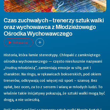
Czas zuchwałych – trenerzy sztuk walki
oraz wychowawca z Młodzieżowego
Ośrodka Wychowawczego
Odtwarzaj
Historia, która łamie stereotypy. Chłopaki z zamkniętego
ośrodka wychowawczego — często niesłusznie nazywani
„trudną młodzieżą”, zamieniają emocje w siłę, pot i
charakter. Na ringu, w rękawicach bokserskich, pod okiem
trenerów, odkrywają coś więcej niż sport – szansę. Bez
opłat, bez ocen, za to z sercem i wiarą w młodych ludzi. To
właśnie takie inicjatywy pokazują, że sztuki walki mogą być
drogą, a nie ucieczką.
Dziś moimi gośćmi są trenerzy sztuk walki Marcin Furtak i