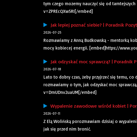
tym czego możemy nauczyć się od tamtejszych
v=ZPREcQXw5RI[/embed]
Jak lepiej poznać siebie? | Poradnik Pozy
2026-07-25
Rozmawiamy z Anną Budkowską - mentorką kobie
mocy kobiecej energii. [embed]https://www.y
Jak odzyskać moc sprawczą? | Poradnik P
2026-07-18
Lato to dobry czas, żeby przyjrzeć się temu, c
rozmawiamy o tym, jak odzyskać moc sprawczą
v=DmUDnv2uaUM[/embed]
Wypalenie zawodowe wśród kobiet | Pora
2026-07-11
Z Elą Wolińską porozmawiam dzisiaj o wypaleniu
jak się przed nim bronić.