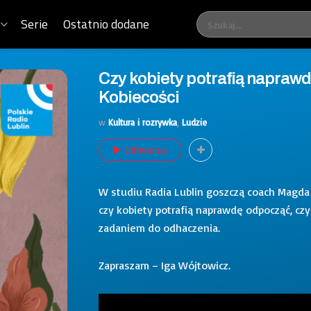
Serie
Ostatnio dodane
Czy kobiety potrafią napraw
Kobiecości
w
Kultura i rozrywka
,
Ludzie
Odtwarzaj
W studiu Radia Lublin goszczą coach Magd
czy kobiety potrafią naprawdę odpocząć, cz
zadaniem do odhaczenia.
Zapraszam – Iga Wójtowicz.