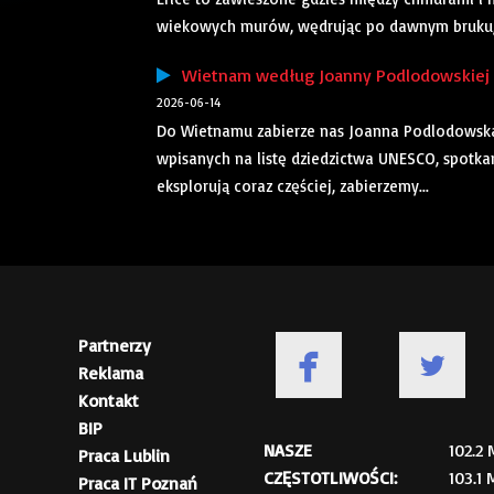
wiekowych murów, wędrując po dawnym bruku, 
Wietnam według Joanny Podlodowskiej |
2026-06-14
Do Wietnamu zabierze nas Joanna Podlodowska
wpisanych na listę dziedzictwa UNESCO, spotka
eksplorują coraz częściej, zabierzemy...
Partnerzy
Reklama
Kontakt
BIP
NASZE
102.2
Praca Lublin
CZĘSTOTLIWOŚCI:
103.1
Praca IT Poznań