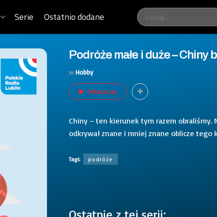
Serie
Ostatnio dodane
Podróże małe i duże – Chiny b
w
Hobby
Odtwarzaj
Chiny – ten kierunek tym razem obraliśmy. 
odkrywał znane i mniej znane oblicze tego k
Tagi:
podróże
Ostatnie z tej serii: