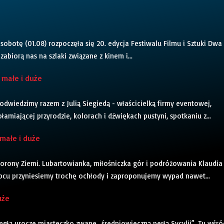
sobotę (01.08) rozpoczęła się 20. edycja Festiwalu Filmu i Sztuki Dwa
biorą nas na szlaki związane z kinem i...
 małe i duże
odwiedzimy razem z Julią Siegiedą - właścicielką firmy eventowej,
amiającej przyrodzie, kolorach i dźwiękach pustyni, spotkaniu z...
małe i duże
Korony Ziemi. Lubartowianka, miłośniczka gór i podróżowania Klaudia
ipcu przyniesiemy trochę ochłody i zaproponujemy wypad nawet...
uże
mgłą urocze miasteczko zwane „średniowieczną perłą Sycylii”. Tu wśró