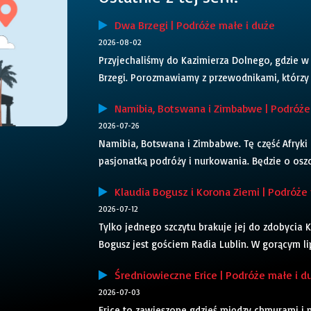
Dwa Brzegi | Podróże małe i duże
2026-08-02
Przyjechaliśmy do Kazimierza Dolnego, gdzie w 
Brzegi. Porozmawiamy z przewodnikami, którzy za
Namibia, Botswana i Zimbabwe | Podróże
2026-07-26
Namibia, Botswana i Zimbabwe. Tę część Afryki 
pasjonatką podróży i nurkowania. Będzie o oszoł
Klaudia Bogusz i Korona Ziemi | Podróże 
2026-07-12
Tylko jednego szczytu brakuje jej do zdobycia 
Bogusz jest gościem Radia Lublin. W gorącym l
Średniowieczne Erice | Podróże małe i d
2026-07-03
Erice to zawieszone gdzieś między chmurami i 