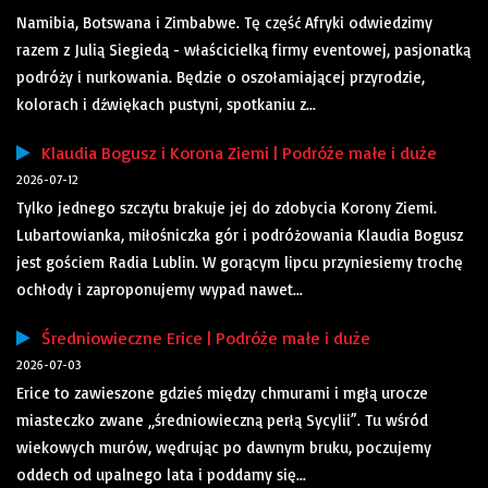
Namibia, Botswana i Zimbabwe. Tę część Afryki odwiedzimy
razem z Julią Siegiedą - właścicielką firmy eventowej, pasjonatką
podróży i nurkowania. Będzie o oszołamiającej przyrodzie,
kolorach i dźwiękach pustyni, spotkaniu z...
Klaudia Bogusz i Korona Ziemi | Podróże małe i duże
2026-07-12
Tylko jednego szczytu brakuje jej do zdobycia Korony Ziemi.
Lubartowianka, miłośniczka gór i podróżowania Klaudia Bogusz
jest gościem Radia Lublin. W gorącym lipcu przyniesiemy trochę
ochłody i zaproponujemy wypad nawet...
Średniowieczne Erice | Podróże małe i duże
2026-07-03
Erice to zawieszone gdzieś między chmurami i mgłą urocze
miasteczko zwane „średniowieczną perłą Sycylii”. Tu wśród
wiekowych murów, wędrując po dawnym bruku, poczujemy
oddech od upalnego lata i poddamy się...