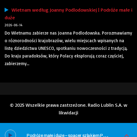
Wietnam według Joanny Podlodowskiej | Podróże małe i
duże
2026-06-14
Do Wietnamu zabierze nas Joanna Podlodowska. Porozmawiamy
o różnorodności krajobrazów, wielu miejscach wpisanych na
listę dziedzictwa UNESCO, spotkaniu nowoczesności z tradycją.
Do kraju paradoksów, który Polacy eksplorują coraz częściej,
zabierzemy...
© 2025 Wszelkie prawa zastrzeżone. Radio Lublin S.A. w
likwidacji
P
odróże małe i duże – spacer szlakiem Powstania Warszawskiego