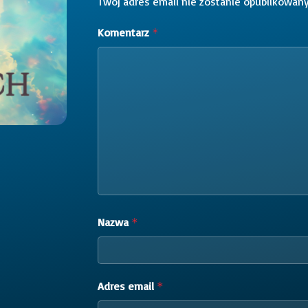
Twój adres email nie zostanie opublikowany
Komentarz
*
Nazwa
*
Adres email
*