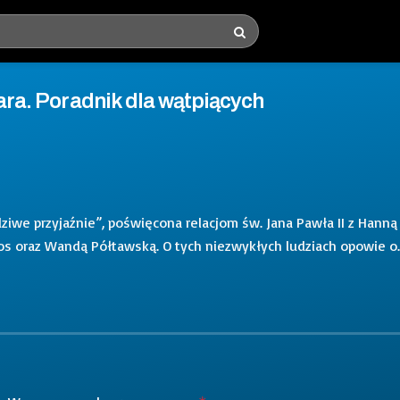
iara. Poradnik dla wątpiących
iwe przyjaźnie”, poświęcona relacjom św. Jana Pawła II z Hanną
os oraz Wandą Półtawską. O tych niezwykłych ludziach opowie o.