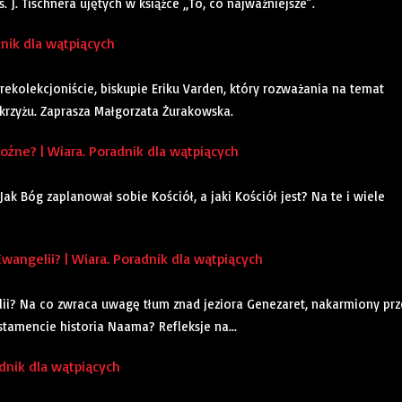
J. Tischnera ujętych w książce „To, co najważniejsze”.
dnik dla wątpiących
ekolekcjoniście, biskupie Eriku Varden, który rozważania na temat
 krzyżu. Zaprasza Małgorzata Żurakowska.
źne? | Wiara. Poradnik dla wątpiących
k Bóg zaplanował sobie Kościół, a jaki Kościół jest? Na te i wiele
angelii? | Wiara. Poradnik dla wątpiących
lii? Na co zwraca uwagę tłum znad jeziora Genezaret, nakarmiony prz
tamencie historia Naama? Refleksje na...
dnik dla wątpiących