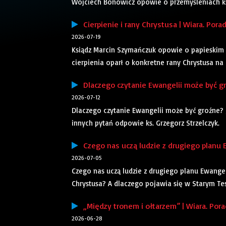
Wojciech Bonowicz opowie o przemyśleniach ks. 
Cierpienie i rany Chrystusa | Wiara. Pora
2026-07-19
Ksiądz Marcin Szymańczuk opowie o papieskim r
cierpienia oparł o konkretne rany Chrystusa na
Dlaczego czytanie Ewangelii może być gro
2026-07-12
Dlaczego czytanie Ewangelii może być groźne? Ja
innych pytań odpowie ks. Grzegorz Strzelczyk.
Czego nas uczą ludzie z drugiego planu Ew
2026-07-05
Czego nas uczą ludzie z drugiego planu Ewange
Chrystusa? A dlaczego pojawia się w Starym Tes
„Między tronem i ołtarzem” | Wiara. Pora
2026-06-28