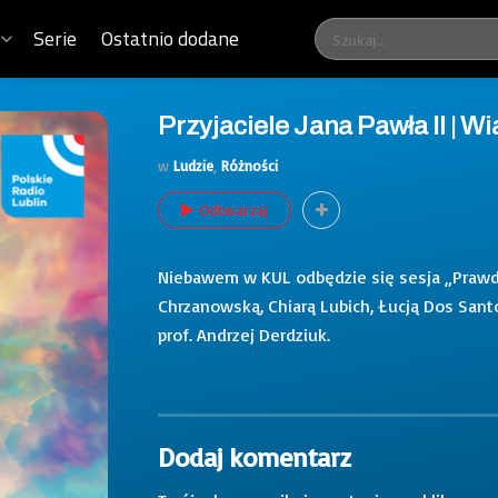
Serie
Ostatnio dodane
Przyjaciele Jana Pawła II | W
w
Ludzie
,
Różności
Odtwarzaj
Niebawem w KUL odbędzie się sesja „Prawdz
Chrzanowską, Chiarą Lubich, Łucją Dos Sant
prof. Andrzej Derdziuk.
Dodaj komentarz