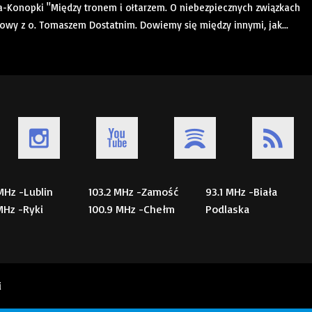
a-Konopki "Między tronem i ołtarzem. O niebezpiecznych związkach
mowy z o. Tomaszem Dostatnim. Dowiemy się między innymi, jak...
 MHz -Lublin
103.2 MHz -Zamość
93.1 MHz -Biała
 MHz -Ryki
100.9 MHz -Chełm
Podlaska
i