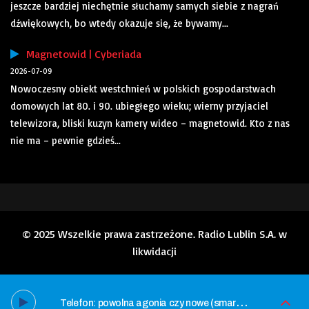
jeszcze bardziej niechętnie słuchamy samych siebie z nagrań
dźwiękowych, bo wtedy okazuje się, że bywamy...
Magnetowid | Cyberiada
2026-07-09
Nowoczesny obiekt westchnień w polskich gospodarstwach
domowych lat 80. i 90. ubiegłego wieku; wierny przyjaciel
telewizora, bliski kuzyn kamery wideo – magnetowid. Kto z nas
nie ma – pewnie gdzieś...
© 2025 Wszelkie prawa zastrzeżone. Radio Lublin S.A. w
likwidacji
T
elefon: powolna agonia czy nowe (smart)życie? | Cyberiada