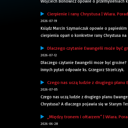
Wojciech Bonowicz opowie o przemyśleniach ks. 
Cierpienie i rany Chrystusa | Wiara. Pora
2026-07-19
Ksiądz Marcin Szymańczuk opowie o papieskim r
cierpienia oparł o konkretne rany Chrystusa na
Dlaczego czytanie Ewangelii może być gro
2026-07-12
Dlaczego czytanie Ewangelii może być groźne? Ja
innych pytań odpowie ks. Grzegorz Strzelczyk.
Czego nas uczą ludzie z drugiego planu Ew
2026-07-05
Czego nas uczą ludzie z drugiego planu Ewange
Chrystusa? A dlaczego pojawia się w Starym Tes
„Między tronem i ołtarzem” | Wiara. Pora
2026-06-28