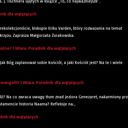
J. Tischnera ujętych w książce „To, co najważniejsze”.
dnik dla wątpiących
ekolekcjoniście, biskupie Eriku Varden, który rozważania na temat
 krzyżu. Zaprasza Małgorzata Żurakowska.
źne? | Wiara. Poradnik dla wątpiących
k Bóg zaplanował sobie Kościół, a jaki Kościół jest? Na te i wiele
angelii? | Wiara. Poradnik dla wątpiących
lii? Na co zwraca uwagę tłum znad jeziora Genezaret, nakarmiony prz
tamencie historia Naama? Refleksje na...
dnik dla wątpiących