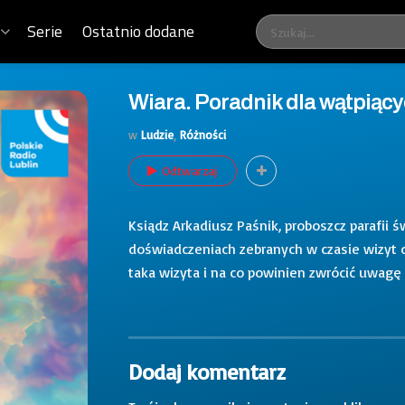
Serie
Ostatnio dodane
Wiara. Poradnik dla wątpiący
w
Ludzie
,
Różności
Odtwarzaj
Ksiądz Arkadiusz Paśnik, proboszcz parafii 
doświadczeniach zebranych w czasie wizyt 
taka wizyta i na co powinien zwrócić uwagę
Dodaj komentarz