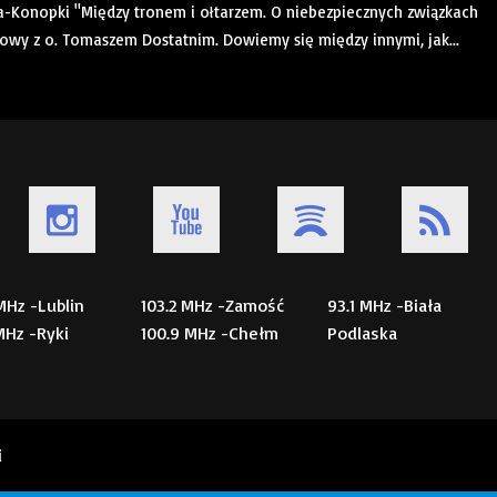
a-Konopki "Między tronem i ołtarzem. O niebezpiecznych związkach
mowy z o. Tomaszem Dostatnim. Dowiemy się między innymi, jak...
 MHz -Lublin
103.2 MHz -Zamość
93.1 MHz -Biała
 MHz -Ryki
100.9 MHz -Chełm
Podlaska
i