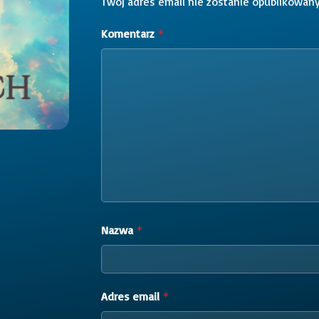
Twój adres email nie zostanie opublikowany
Komentarz
*
Nazwa
*
Adres email
*