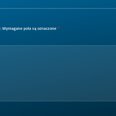
.
Wymagane pola są oznaczone
*