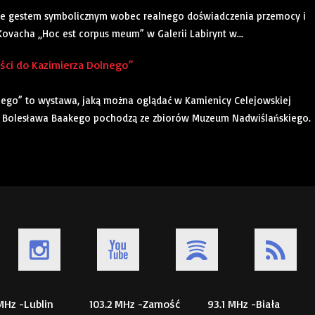
ynie gestem symbolicznym wobec realnego doświadczenia przemocy i
Kovacha „Hoc est corpus meum” w Galerii Labirynt w...
ści do Kazimierza Dolnego”
nego” to wystawa, jaką można oglądać w Kamienicy Celejowskiej
y Bolesława Baakego pochodzą ze zbiorów Muzeum Nadwiślańskiego.
 MHz -Lublin
103.2 MHz -Zamość
93.1 MHz -Biała