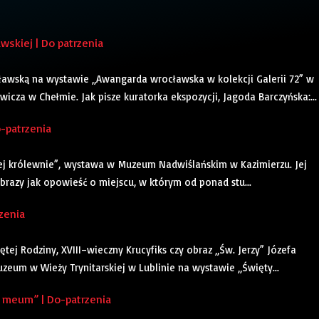
skiej | Do patrzenia
ławską na wystawie „Awangarda wrocławska w kolekcji Galerii 72” w
cza w Chełmie. Jak pisze kuratorka ekspozycji, Jagoda Barczyńska:...
patrzenia
ącej królewnie”, wystawa w Muzeum Nadwiślańskim w Kazimierzu. Jej
brazy jak opowieść o miejscu, w którym od ponad stu...
zenia
ej Rodziny, XVIII–wieczny Krucyfiks czy obraz „Św. Jerzy” Józefa
zeum w Wieży Trynitarskiej w Lublinie na wystawie „Święty...
 meum” | Do-patrzenia