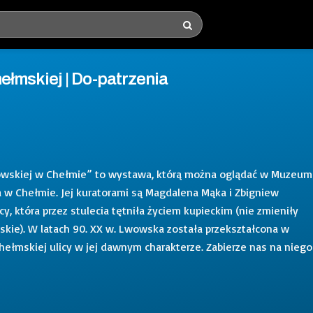
łmskiej | Do-patrzenia
Lwowskiej w Chełmie” to wystawa, którą można oglądać w Muzeum
 w Chełmie. Jej kuratorami są Magdalena Mąka i Zbigniew
y, która przez stulecia tętniła życiem kupieckim (nie zmieniły
rskie). W latach 90. XX w. Lwowska została przekształcona w
hełmskiej ulicy w jej dawnym charakterze. Zabierze nas na niego