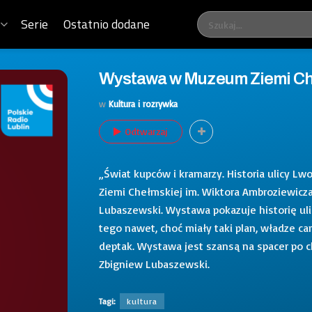
Serie
Ostatnio dodane
Wystawa w Muzeum Ziemi Che
w
Kultura i rozrywka
Odtwarzaj
„Świat kupców i kramarzy. Historia ulicy 
Ziemi Chełmskiej im. Wiktora Ambroziewicza
Lubaszewski. Wystawa pokazuje historię ulic
tego nawet, choć miały taki plan, władze ca
deptak. Wystawa jest szansą na spacer po c
Zbigniew Lubaszewski.
Tagi:
kultura