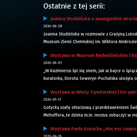
Ostatnie z tej serii:
Joanna Studzińska o awangardzie wrocław
2026-06-28
Joanna Studzińska w rozmowie z Grażyną Lutos
Muzeum Ziemi Chełmskiej im. Wiktora Ambroziewi
Wystawa w Muzeum Nadwiślańskim | Do-
2026-06-07
„W Kazimierzu śpi się snem, jak w bajce o śpi
kuratorka, Dorota Seweryn-Puchalska ułożyła o
Wystawa w Wieży Trynitarskiej | Do-patr
2026-05-17
Gotycką szafę ołtarzową z przedstawieniem Święt
Mehoffera, te dzieła m.in. można zobaczyć w mu
Wystawa Pavlo Kovacha „Hoc est corpus
2026-04-26