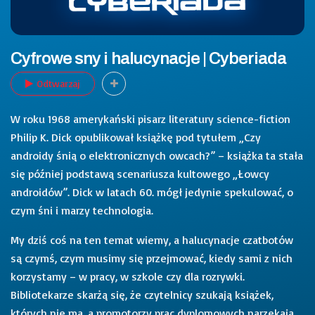
Cyfrowe sny i halucynacje | Cyberiada
Odtwarzaj
W roku 1968 amerykański pisarz literatury science-fiction
Philip K. Dick opublikował książkę pod tytułem „Czy
androidy śnią o elektronicznych owcach?” – książka ta stała
się później podstawą scenariusza kultowego „Łowcy
androidów”. Dick w latach 60. mógł jedynie spekulować, o
czym śni i marzy technologia.
My dziś coś na ten temat wiemy, a halucynacje czatbotów
są czymś, czym musimy się przejmować, kiedy sami z nich
korzystamy – w pracy, w szkole czy dla rozrywki.
Bibliotekarze skarżą się, że czytelnicy szukają książek,
których nie ma, a promotorzy prac dyplomowych narzekają,