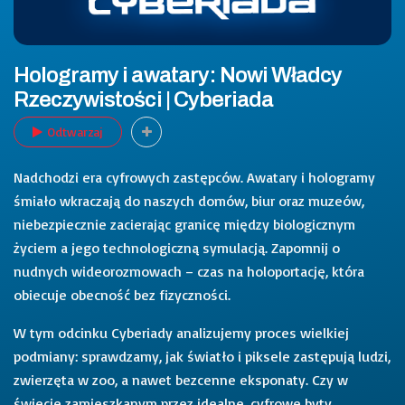
Hologramy i awatary: Nowi Władcy
Rzeczywistości | Cyberiada
Odtwarzaj
Nadchodzi era cyfrowych zastępców. Awatary i hologramy
śmiało wkraczają do naszych domów, biur oraz muzeów,
niebezpiecznie zacierając granicę między biologicznym
życiem a jego technologiczną symulacją. Zapomnij o
nudnych wideorozmowach – czas na holoportację, która
obiecuje obecność bez fizyczności.
W tym odcinku Cyberiady analizujemy proces wielkiej
podmiany: sprawdzamy, jak światło i piksele zastępują ludzi,
zwierzęta w zoo, a nawet bezcenne eksponaty. Czy w
świecie zamieszkanym przez idealne, cyfrowe byty,