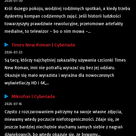
2026-07-30
Król dużego pokoju, wodzirej rodzinnych spotkań, a kiedy trzeba
dyskretny kompan codziennych zajęć. Jeśli historii ludzkości
towarzyszyły prawdziwie rewolucyjne, przełomowe artefakty
medialne, to telewizor – bo o nim mowa –...
Times New Roman | Cyberiada
2026-07-23
Są tacy, którzy najchętniej zakazaliby używania czcionki Times
New Roman, inni nie potrafią wyrażać się bez jej udziału.
Okazuje się mało wyrazista i wyraźna dla nowoczesnych
wyświetlaczy HD i 4K,...
Mikrofon | Cyberiada
2026-07-16
Często z rozczarowaniem patrzymy na swoje własne zdjęcia,
miewamy wtedy poczucie niefotogeniczności. Zdaje się, że
jeszcze bardziej niechętnie słuchamy samych siebie z nagrań
dźwiękowych, bo wtedy okazuje się, że bywamy...