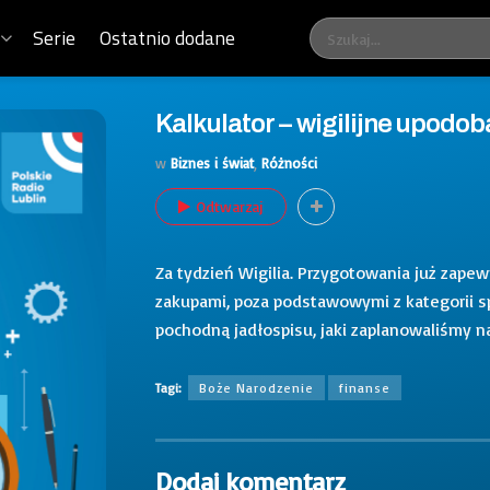
Serie
Ostatnio dodane
Kalkulator – wigilijne upodob
w
Biznes i świat
,
Różności
Odtwarzaj
Za tydzień Wigilia. Przygotowania już zapew
zakupami, poza podstawowymi z kategorii 
pochodną jadłospisu, jaki zaplanowaliśmy na
Tagi:
Boże Narodzenie
finanse
Dodaj komentarz