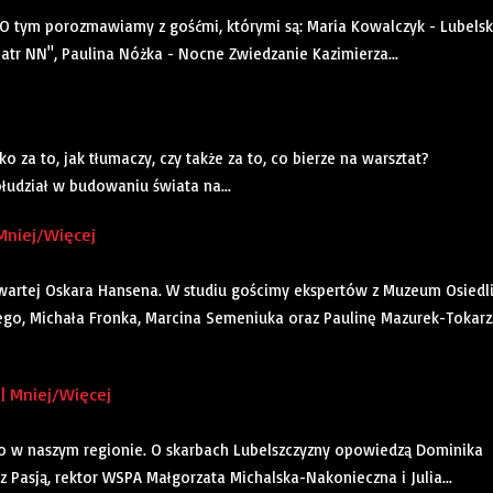
O tym porozmawiamy z gośćmi, którymi są: Maria Kowalczyk - Lubels
tr NN", Paulina Nóżka - Nocne Zwiedzanie Kazimierza...
za to, jak tłumaczy, czy także za to, co bierze na warsztat?
łudział w budowaniu świata na...
Mniej/Więcej
artej Oskara Hansena. W studiu gościmy ekspertów z Muzeum Osiedl
ego, Michała Fronka, Marcina Semeniuka oraz Paulinę Mazurek-Tokarz
| Mniej/Więcej
to w naszym regionie. O skarbach Lubelszczyzny opowiedzą Dominika
 z Pasją, rektor WSPA Małgorzata Michalska-Nakonieczna i Julia...