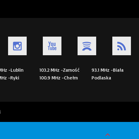
 MHz -Lublin
103.2 MHz -Zamość
93.1 MHz -Biała
 MHz -Ryki
100.9 MHz -Chełm
Podlaska
i