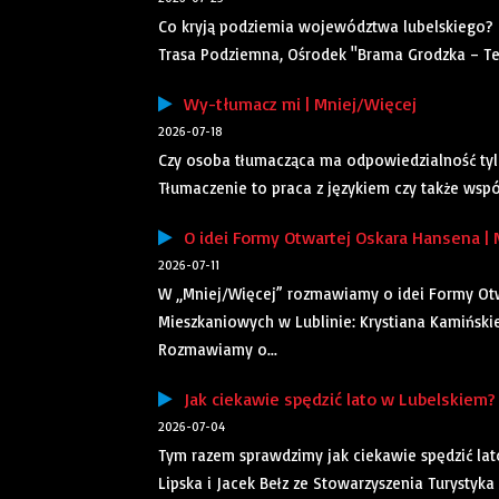
Co kryją podziemia województwa lubelskiego? 
Trasa Podziemna, Ośrodek "Brama Grodzka – Tea
Wy-tłumacz mi | Mniej/Więcej
2026-07-18
Czy osoba tłumacząca ma odpowiedzialność tylko 
Tłumaczenie to praca z językiem czy także wspó
O idei Formy Otwartej Oskara Hansena | 
2026-07-11
W „Mniej/Więcej” rozmawiamy o idei Formy Otw
Mieszkaniowych w Lublinie: Krystiana Kamiński
Rozmawiamy o...
Jak ciekawie spędzić lato w Lubelskiem? 
2026-07-04
Tym razem sprawdzimy jak ciekawie spędzić la
Lipska i Jacek Bełz ze Stowarzyszenia Turystyka