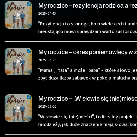
My rodzice – rezyliencja rodzica a re
2025-04-13
"Rezyliencja to stonoga, bo o wiele cech i umi
nieustająco mówi sprawdzam warto zastosować 
My rodzice – okres poniemowlęcy w ż
2025-03-25
"Mama", "tata" a może "baba" - które słowo 
zbyt duża liczba zabawek w pokoju malucha prz
My rodzice – „W słowie się (nie)mieśc
2025-03-25
"W słowie się (nie)mieści", to licealny projek
młodzieży, jak duże znaczenie mają słowa: komp