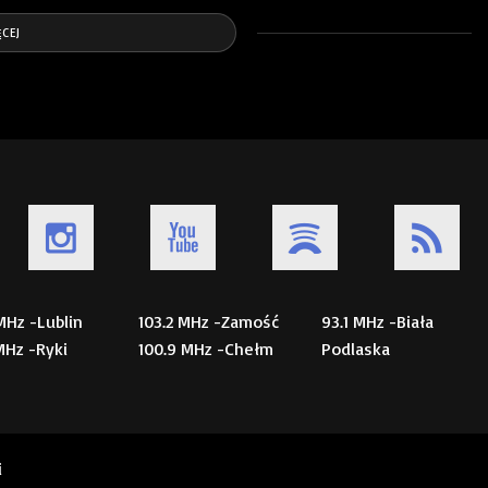
CEJ
 MHz -Lublin
103.2 MHz -Zamość
93.1 MHz -Biała
 MHz -Ryki
100.9 MHz -Chełm
Podlaska
i