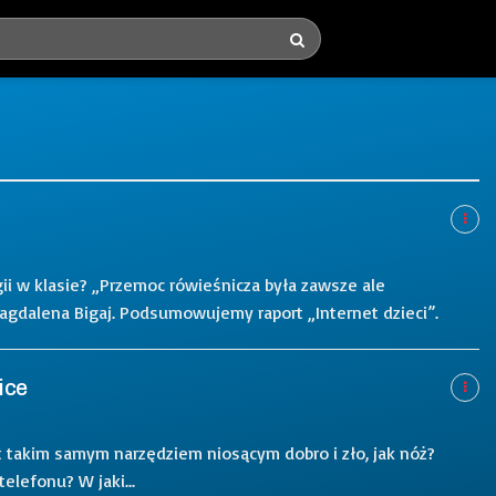
i w klasie? „Przemoc rówieśnicza była zawsze ale
Magdalena Bigaj. Podsumowujemy raport „Internet dzieci”.
ice
st takim samym narzędziem niosącym dobro i zło, jak nóż?
elefonu? W jaki...