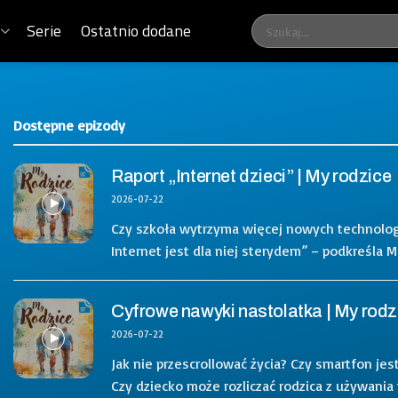
Serie
Ostatnio dodane
Dostępne epizody
Raport „Internet dzieci” | My rodzice
2026-07-22
Czy szkoła wytrzyma więcej nowych technologi
Internet jest dla niej sterydem” – podkreśla 
Cyfrowe nawyki nastolatka | My rodz
2026-07-22
Jak nie przescrollować życia? Czy smartfon je
Czy dziecko może rozliczać rodzica z używania t